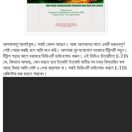
আসসালামু‘আলাইকুম। সবাই কেমন আছেন। আজ আপনাদের সাথে একটি গুরুত্বপূর্ণ
পোষ্ট শেয়ার করছি বলে আমি মনে করি। আপনারা খুব মনোযোগ সহকারে টিউন্সটি পড়ুন।
টিউন্স পড়ার আগে দয়াকরে ভিডিওটি ডাউনলোড করুন। এই ভিডিও চিত্রটিতে E-TIN
কে, কিভাবে আসছে, কেন করতে হবে ইত্যাদি ইত্যাদি যাতীয় সব তথ্য বিস্তারিত বলা
আছে বিধায় আমি পোষ্ট এ লেখা বাড়ালাম না। সবাই ভিডিওটি ডাউলোড করলে E-TIN
রেজিস্টার শুরু করতে পারবেন।