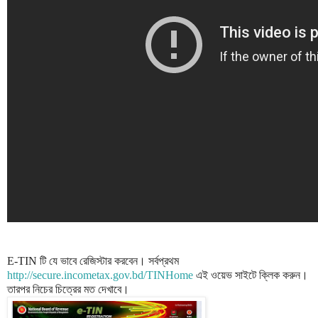
E-TIN টি যে ভাবে রেজিস্টার করবেন। সর্বপ্রথম
http://secure.incometax.gov.bd/TINHome
এই ওয়েভ সাইটে ক্লিক করুন।
তারপর নিচের চিত্রের মত দেখাবে।