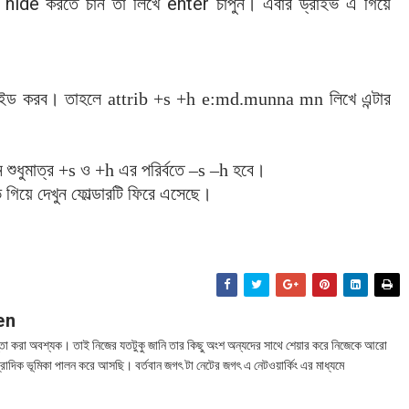
 hide
enter
করতে
চান
তা
লিখে
চাপুন। এবার ড্রাইভ এ গিয়ে
ইড করব। তাহলে attrib +s +h e:md.munna mn লিখে এন্টার
 শুধুমাত্র +‍s ও +h এর পরির্বতে –s –h হবে।
িয়ে দেখুন ফোল্ডারটি ফিরে এসেছে।
en
তা করা অবশ্যক। তাই নিজের যতটুকু জানি তার কিছু অংশ অন্যদের সাথে শেয়ার করে নিজেকে আরো
্রাদিক ভূমিকা পালন করে আসছি। বর্তবান জগৎ টা নেটের জগৎ এ নেটওয়ার্কিং এর মাধ্যমে