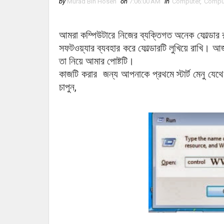
by
Murad Bin Hosen
on
7:06:00 AM
in
Computer
,
Comput
আমরা কম্পিউটারে নিজের ব্যক্তিগত অনেক ফোল্ডার র
সফটওয়্যার ব্যবহার করে ফোল্ডারটি লুখিয়ে রাখি।
‍তা নিয়ে আমার পোষ্টটি।
কাজটি করার
জন্য
আপনাকে প্রথমে
স্টার্ট
মেনু
যেথে
,
চাপুন