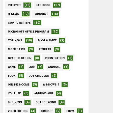
(18)
(17)
INTERNET
FACEBOOK
(17)
(15)
IT NEWS
WINDOWS
(10)
COMPUTER TIPS
(10)
MICROSOFT OFFICE PROGRAM
(10)
(9)
TOP NEWS
BLOG WIDGET
(9)
(9)
MOBILE TIPS
RESULTS
(8)
(8)
GRAPHIC DESIGN
REGISTRATION
(7)
(7)
(5)
GAME
JOB
ANDROID
(5)
(5)
BOOK
JOB CIRCULAR
(5)
(5)
ONLINE INCOME
WINDOWS 7
(5)
(4)
YOUTUBE
ANDROID APP
(4)
(4)
BUSINESS
OUTSOURCING
(4)
(2)
(1)
VIDEO EDITING
CRICKET
FORM