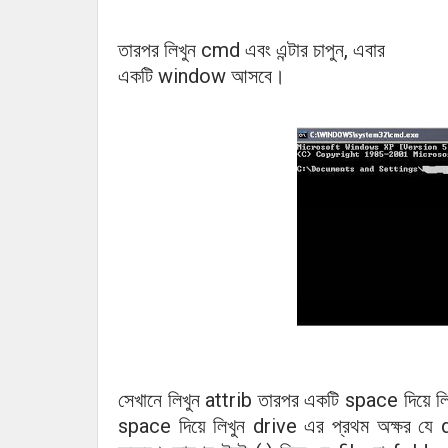
cmd
,
তারপর
লিখুন
এবং
এন্টার
চাপুন
এবার
window
।
একটি
আসবে
attrib
space
সেখানে
লিখুন
তারপর
একটি
দিয়ে
ল
space
drive
d
দিয়ে
লিখুন
এর
প্রথম
অক্ষর
যে