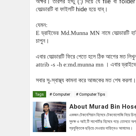
(:)
file
folder
অক্ষর।
তারপর
ইস্টু
দিয়ে
যে
বা
hide
ফোল্ডারটি বা ফাইলটি
হয়ে
যাব্‌।
যেমন:
E ড্রাইভের Md.Munna MN নামে ফোল্ডারটি হা
চাপুন।
এবার ফোল্ডারটি ফিরে পেতে হলে ঠিক আগের মত লিখুন
attrib -s -h e:md.munna mn । এবার ড্রাইভে গ
সবার সু-স্বাস্থ্য কামনা করে আজকের মত শেষ করলা।
Tags
# Computer
# Computer Tips
About Murad Bin Hos
একজন টেকনেশিয়ান হিসেবে টেকনোলোজি নিয়ে চিন্
সুদক্ষ ও আই.টি সাপোর্টার হিসেবে গড়ে তোলতে অগ
প্রযুক্তিকে ছড়িয়ে দেওয়ার দায়িত্বও আমাদের।