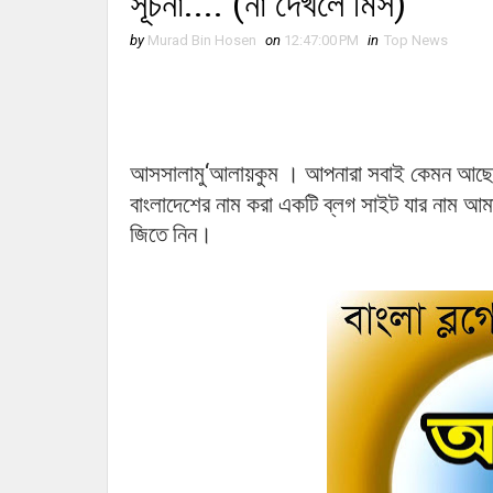
সূচনা.... (না দেখলে মিস)
by
Murad Bin Hosen
on
12:47:00 PM
in
Top News
।
‘
আসসালামু
আলায়কুম
আপনারা
সবাই
কেমন
আছে
বাংলাদেশের
নাম
করা
একটি
ব্লগ
সাইট
যার
নাম
আম
জিতে নিন।