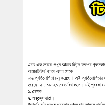
এবার এক নজরে দেখুন আমার
টিউন্স ব্লগের পুরুস্
‘
আমারটিউন্স
ব্লগে
এখন
থেকে
।
প্রতিযোগিতা
চলু হয়েছে
এই
প্রতিযোগিতার
ব্লগিং
।
-
-
হয়েছে
২৭
০৮
২০১৩
তারিখ
হতে
এই
পুরষ্কার
.
১
লেখক
।
.
২
মন্তব্য
দাতা
*
আপনি
যদি
প্রথম
পুরষ্কার
পেতে
চান
তাহলে
প্রতি