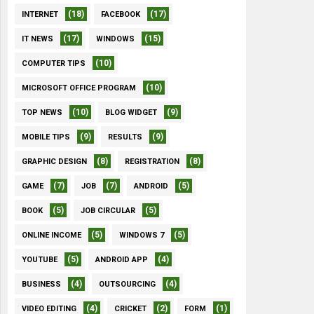
(18)
(17)
INTERNET
FACEBOOK
(17)
(15)
IT NEWS
WINDOWS
(10)
COMPUTER TIPS
(10)
MICROSOFT OFFICE PROGRAM
(10)
(9)
TOP NEWS
BLOG WIDGET
(9)
(9)
MOBILE TIPS
RESULTS
(8)
(8)
GRAPHIC DESIGN
REGISTRATION
(7)
(7)
(5)
GAME
JOB
ANDROID
(5)
(5)
BOOK
JOB CIRCULAR
(5)
(5)
ONLINE INCOME
WINDOWS 7
(5)
(4)
YOUTUBE
ANDROID APP
(4)
(4)
BUSINESS
OUTSOURCING
(4)
(2)
(1)
VIDEO EDITING
CRICKET
FORM