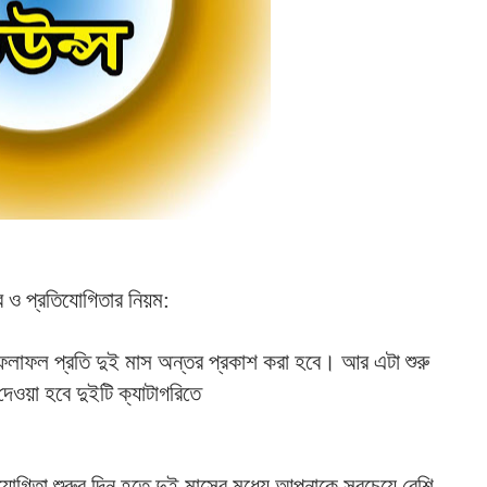
কার ও প্রতিযোগিতার নিয়ম:
।
ফলাফল
প্রতি
দুই
মাস
অন্তর
প্রকাশ
করা
হবে
আর
এটা
শুরু
দেওয়া
হবে
দুইটি
ক্যাটাগরিতে
যোগিতা
শুরুর
দিন
হতে
দুই
মাসের
মধ্যে
আপনাকে
সবচেয়ে
বেশি