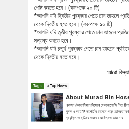
(
)
পোষ্ট
করতে
হবে।
কমপক্ষে
২০
টি
*
আপনি
যদি
দ্বিতীয়
পুরষ্কার
পেতে
চান
তাহলে
প্রত
।
(
)
থেকে
দ্বিতীয়
হতে
হবে
কমপক্ষে
১০
টি
*
আপনি
যদি
তৃতীয়
পুরষ্কার
পেতে
চান
তাহলে
প্রতি
।
মন্তব্য
করতে
হবে
*
আপনি
যদি
চতুর্থ
পুরষ্কার
পেতে
চান
তাহলে
প্রতিয
।
থেকে
দ্বিতীয়
হতে
হবে
আরো বিস্ত
Tags
# Top News
About Murad Bin Hos
একজন টেকনেশিয়ান হিসেবে টেকনোলোজি নিয়ে চিন্
সুদক্ষ ও আই.টি সাপোর্টার হিসেবে গড়ে তোলতে অগ
প্রযুক্তিকে ছড়িয়ে দেওয়ার দায়িত্বও আমাদের।