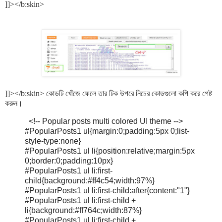
]]></b:skin>
]]></b:skin>
কোডটি খোঁজে ফেলে তার টিক উপরে নিচের কোডগুলো কপি করে পেষ্ট
করুন।
<!-- Popular posts multi colored UI theme -->
#PopularPosts1 ul{margin:0;padding:5px 0;list-
style-type:none}
#PopularPosts1 ul li{position:relative;margin:5px
0;border:0;padding:10px}
#PopularPosts1 ul li:first-
child{background:#ff4c54;width:97%}
#PopularPosts1 ul li:first-child:after{content:"1"}
#PopularPosts1 ul li:first-child +
li{background:#ff764c;width:87%}
#PopularPosts1 ul li:first-child +