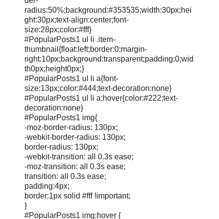
der-
radius:50%;background:#353535;width:30px;hei
ght:30px;text-align:center;font-
size:28px;color:#fff}
#PopularPosts1 ul li .item-
thumbnail{float:left;border:0;margin-
right:10px;background:transparent;padding:0;wid
th0px;height0px;}
#PopularPosts1 ul li a{font-
size:13px;color:#444;text-decoration:none}
#PopularPosts1 ul li a:hover{color:#222;text-
decoration:none}
#PopularPosts1 img{
-moz-border-radius: 130px;
-webkit-border-radius: 130px;
border-radius: 130px;
-webkit-transition: all 0.3s ease;
-moz-transition: all 0.3s ease;
transition: all 0.3s ease;
padding:4px;
border:1px solid #fff !important;
}
#PopularPosts1 img:hover {