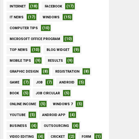
(18)
(17)
INTERNET
FACEBOOK
(17)
(15)
IT NEWS
WINDOWS
(10)
COMPUTER TIPS
(10)
MICROSOFT OFFICE PROGRAM
(10)
(9)
TOP NEWS
BLOG WIDGET
(9)
(9)
MOBILE TIPS
RESULTS
(8)
(8)
GRAPHIC DESIGN
REGISTRATION
(7)
(7)
(5)
GAME
JOB
ANDROID
(5)
(5)
BOOK
JOB CIRCULAR
(5)
(5)
ONLINE INCOME
WINDOWS 7
(5)
(4)
YOUTUBE
ANDROID APP
(4)
(4)
BUSINESS
OUTSOURCING
(4)
(2)
(1)
VIDEO EDITING
CRICKET
FORM