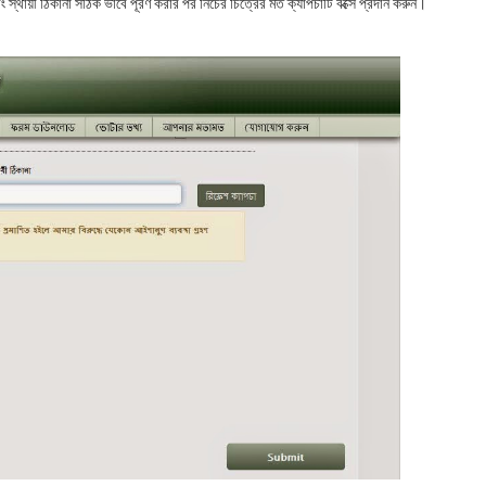
বং স্থায়ী ঠিকানা সঠিক ভাবে পূরণ করার পর নিচের চিত্রের মত ক্যাপচাটি বক্সে প্রদান করুন।