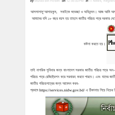
by
Murad Bin Hosen
on
12:56:00 PM
in
IT News
,
Registr
আসসালামু‘আলায়কুম, সবাইকে শুভেচ্ছা ও অভিনন্দন। আজ আমি আপনাদ
আমাদের যদি ১৮ বছর বয়স হয় তাহলে জাতীয় পরিচয় পত্র দরকার দে
কষ্টনা করতে হয়।
তাই নাগরিক সুবিধার জন্য বাংলাদেশ সরকার জাতীয় পরিচয় পত্র অন-
পরিচয় পত্র রেজিষ্ট্রেশন করে সরবারহ করতে পারবে। এবং যাদের জাত
জাতীয় পরিচয়পত্রের জন্য আবেদন করব-
প্রথমে
https://services.nidw.gov.bd/
এ ঠিকানায় গিয়ে নিচের 