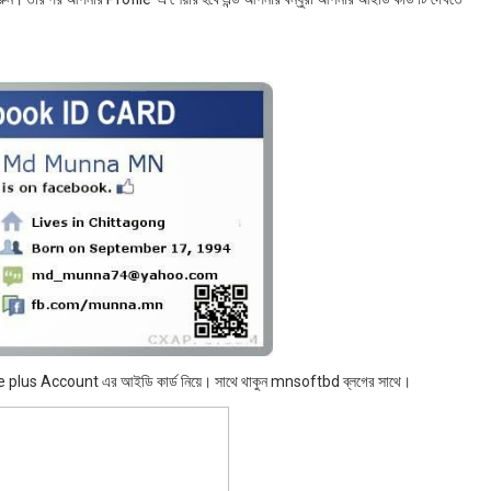
gle plus Account এর আইডি কার্ড নিয়ে। সাথে থাকুন mnsoftbd ব্লগের সাথে।