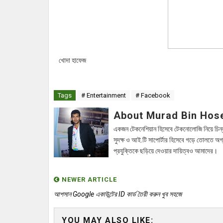
খোদা হাফেজ
Tags
# Entertainment
# Facebook
About Murad Bin Hos
একজন টেকনেশিয়ান হিসেবে টেকনোলোজি নিয়ে চিন্
সুদক্ষ ও আই.টি সাপোর্টার হিসেবে গড়ে তোলতে অগ
প্রযুক্তিকে ছড়িয়ে দেওয়ার দায়িত্বও আমাদের।
NEWER ARTICLE
আপসান Google একাউন্টের ID কার্ড তৈরী করুন খুব সহজে
YOU MAY ALSO LIKE: