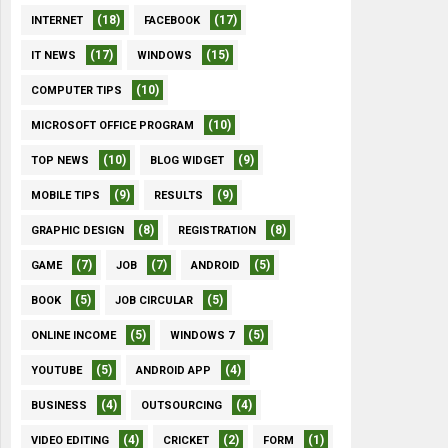
(18)
(17)
INTERNET
FACEBOOK
(17)
(15)
IT NEWS
WINDOWS
(10)
COMPUTER TIPS
(10)
MICROSOFT OFFICE PROGRAM
(10)
(9)
TOP NEWS
BLOG WIDGET
(9)
(9)
MOBILE TIPS
RESULTS
(8)
(8)
GRAPHIC DESIGN
REGISTRATION
(7)
(7)
(5)
GAME
JOB
ANDROID
(5)
(5)
BOOK
JOB CIRCULAR
(5)
(5)
ONLINE INCOME
WINDOWS 7
(5)
(4)
YOUTUBE
ANDROID APP
(4)
(4)
BUSINESS
OUTSOURCING
(4)
(2)
(1)
VIDEO EDITING
CRICKET
FORM