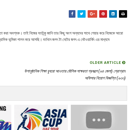
তা করা অবশ্যক। তাই নিজের যতটুকু জানি তার কিছু অংশ অন্যদের সাথে শেয়ার করে নিজেকে আরো
্রাদিক ভূমিকা পালন করে আসছি। বর্তবান জগৎ টা নেটের জগৎ এ নেটওয়ার্কিং এর মাধ্যমে
OLDER ARTICLE
উপানুষ্ঠানিক শিক্ষা ব্যুরো আওতায় মৌলিক সাক্ষরতা প্রকল্পে (৬৪ জেলা) প্রোগ্রাম
অফিসার নিয়োগ বিজ্ঞপ্তি (৬৩৩)