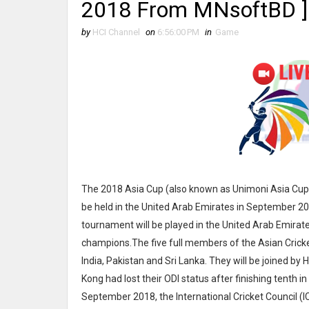
2018 From MNsoftBD ]
by
HCI Channel
on
6:56:00 PM
in
Game
The 2018 Asia Cup (also known as Unimoni Asia Cup) 
be held in the United Arab Emirates in September 2018
tournament will be played in the United Arab Emirat
champions.The five full members of the Asian Cricke
India, Pakistan and Sri Lanka. They will be joined 
Kong had lost their ODI status after finishing tenth 
September 2018, the International Cricket Council (