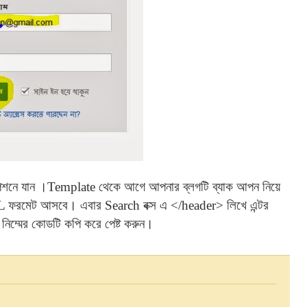
শনে যান ।Template থেকে আগে আপনার ব্লগটি ব্যাক আপন নিয়ে
রমেট আসবে। এবার Search বক্স এ </header> লিখে এন্টর
নিম্মের কোডটি কপি করে পেষ্ট করুন।