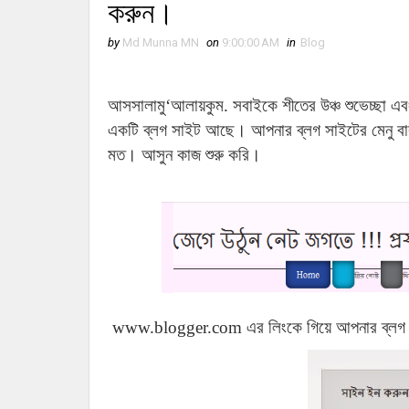
করুন।
by
Md Munna MN
on
9:00:00 AM
in
Blog
আসসালামু‘আলায়কুম. সবাইকে শীতের উঞ্চ শুভেচ্ছা এব
একটি ব্লগ সাইট আছে। আপনার ব্লগ সাইটের মেনু বার
মত। আসুন কাজ শুরু করি।
www.blogger.com এর লিংকে গিয়ে আপনার ব্লগ 