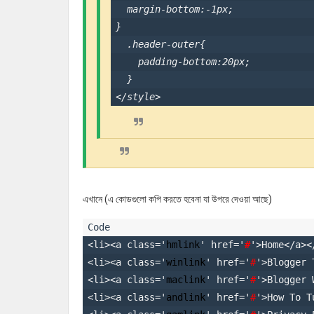
  margin-bottom:-1px;

}

  .header-outer{

    padding-bottom:20px;

  }

</
style
>
এখানে (এ কোডগুলো কপি করতে হবেনা যা উপরে দেওয়া আছে)
<
li
><
a
class
='
hmlink
' 
href
='
#
'>Home</
a
><
<
li
><
a
class
='
winlink
' 
href
='
#
'>Blogger 
<
li
><
a
class
='
maclink
' 
href
='
#
'>Blogger 
<
li
><
a
class
='
andlink
' 
href
='
#
'>How To T