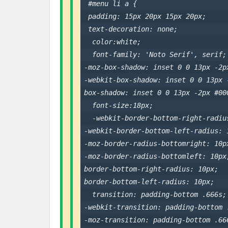
 #menu li a {                       
 padding: 15px 20px 15px 20px;      
 text-decoration: none;             
  color:white;

  font-family: 'Noto Serif', serif;

-moz-box-shadow: inset 0 0 13px -2px
-webkit-box-shadow: inset 0 0 13px -
box-shadow: inset 0 0 13px -2px #000
  font-size:18px;

  -webkit-border-bottom-right-radius
-webkit-border-bottom-left-radius: 1
-moz-border-radius-bottomright: 10px
-moz-border-radius-bottomleft: 10px;
border-bottom-right-radius: 10px;

border-bottom-left-radius: 10px;

  transition: padding-bottom .666s;

-webkit-transition: padding-bottom .
-moz-transition: padding-bottom .666