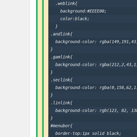
  .weblink{

    background:#EEEE00;

    color:black;

  }

.andlink{

  background-color: rgba(149,191,43,
}

.gamlink{

  background-color: rgba(212,2,43,1)
}

.seclink{

  background-color: rgba(0,158,62,1)
}

.linlink{

  background-color: rgb(123, 82, 138
}

#menubor{

  border-top:1px solid black;
