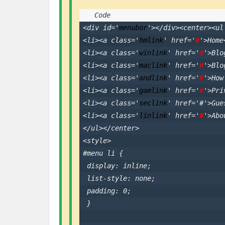
<
div
id
='
menubor
'></
div
><
center
><
ul
<
li
><
a
class
='
hmlink
' 
href
='
#
'>Home
<
li
><
a
class
='
winlink
' 
href
='
#
'>Blo
<
li
><
a
class
='
maclink
' 
href
='
#
'>Blo
<
li
><
a
class
='
andlink
' 
href
='
#
'>How
<
li
><
a
class
='
gamlink
' 
href
='
#
'>Pri
<
li
><
a
class
='
seclink
' 
href
='#'>Gue
<
li
><
a
class
='
linlink
' 
href
='
#
'>Abo
</
ul
></
center
>

<
style
>

#menu li {               

 display: inline;               

 list-style: none;               

 padding: 0;           

 }                   
