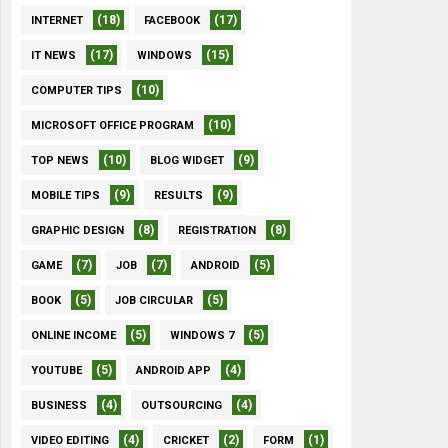
(18)
(17)
INTERNET
FACEBOOK
(17)
(15)
IT NEWS
WINDOWS
(10)
COMPUTER TIPS
(10)
MICROSOFT OFFICE PROGRAM
(10)
(9)
TOP NEWS
BLOG WIDGET
(9)
(9)
MOBILE TIPS
RESULTS
(8)
(8)
GRAPHIC DESIGN
REGISTRATION
(7)
(7)
(5)
GAME
JOB
ANDROID
(5)
(5)
BOOK
JOB CIRCULAR
(5)
(5)
ONLINE INCOME
WINDOWS 7
(5)
(4)
YOUTUBE
ANDROID APP
(4)
(4)
BUSINESS
OUTSOURCING
(4)
(2)
(1)
VIDEO EDITING
CRICKET
FORM