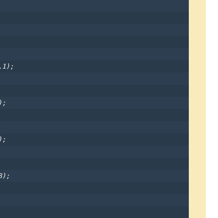
1);

;

;

);
