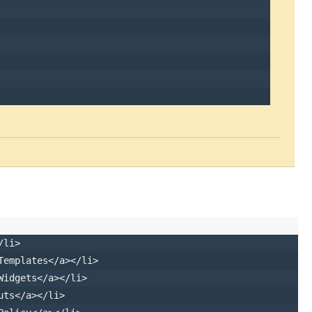
/
li
>

Templates</
a
></
li
>

Widgets</
a
></
li
>

uts</
a
></
li
>
