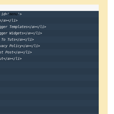
id
='
menu
'>

</
a
></
li
>

gger Templates</
a
></
li
>

gger Widgets</
a
></
li
>

 To Tuts</
a
></
li
>

vacy Policy</
a
></
li
>

st Post</
a
></
li
>

ut</
a
></
li
>
