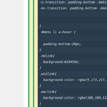
-o-transition: padding-bottom .666s;
-ms-transition: padding-bottom .666s
}

 #menu li a:hover {                 
  padding-bottom:20px;

}

.hmlink{

  background:#24459A;

}

.winlink{

  background-color: rgba(9,173,217,1
}

.maclink{

  background-color: rgba(108,109,112
}
