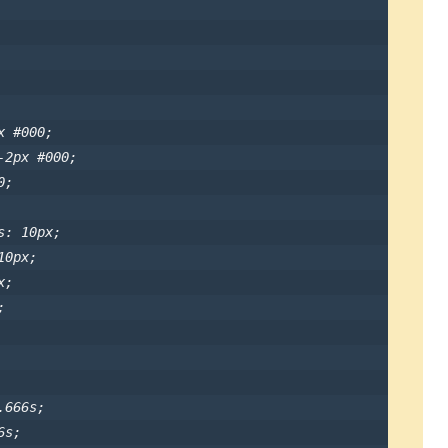
          

         

  

 #000;

2px #000;

;

: 10px;

0px;

;



666s;

s;
