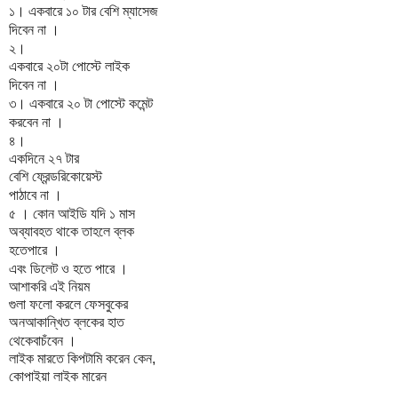
।
১
একবারে
১০
টার
বেশি
ম্যাসেজ
।
দিবেন
না
।
২
একবারে
২০টা
পোস্টে
লাইক
।
দিবেন
না
।
৩
একবারে
২০
টা
পোস্টে
কমেন্ট
।
করবেন
না
।
৪
একদিনে
২৭
টার
বেশি
ফ্রেন্ডরিকোয়েস্ট
।
পাঠাবে
না
।
৫
কোন
আইডি
যদি
১
মাস
অব্যাবহত
থাকে
তাহলে
ব্লক
।
হতেপারে
।
এবং
ডিলেট
ও
হতে
পারে
আশাকরি
এই
নিয়ম
গুলা
ফলো
করলে
ফেসবুকের
অনআকান্খিত
ব্লকের
হাত
।
থেকেবাচঁবেন
লাইক
মারতে
কিপটামি
করেন
কেন
,
কোপাইয়া
লাইক
মারেন