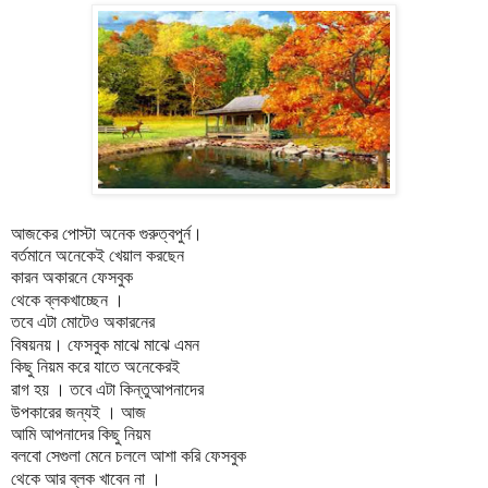
।
আজকের
পোস্টা
অনেক
গুরুত্বপুর্ন
বর্তমানে
অনেকেই
খেয়াল
করছেন
কারন
অকারনে
ফেসবুক
।
থেকে
ব্লকখাচ্ছেন
তবে
এটা
মোটেও
অকারনের
।
বিষয়নয়
ফেসবুক
মাঝে
মাঝে
এমন
কিছু
নিয়ম
করে
যাতে
অনেকেরই
।
রাগ
হয়
তবে
এটা
কিন্তুআপনাদের
।
উপকারের
জন্যই
আজ
আমি
আপনাদের
কিছু
নিয়ম
বলবো
সেগুলা
মেনে
চললে
আশা
করি
ফেসবুক
।
থেকে
আর
ব্লক
খাবেন
না